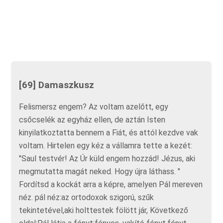
[69] Damaszkusz
Felismersz engem? Az voltam azelőtt, egy
csőcselék az egyház ellen, de aztán Isten
kinyilatkoztatta bennem a Fiát, és attól kezdve vak
voltam. Hirtelen egy kéz a vállamra tette a kezét:
"Saul testvér! Az Úr küld engem hozzád! Jézus, aki
megmutatta magát neked. Hogy újra láthass. "
Fordítsd a kockát arra a képre, amelyen Pál mereven
néz. pál néz:az ortodoxok szigorú, szűk
tekintetével,aki holttestek fölött jár, Következő