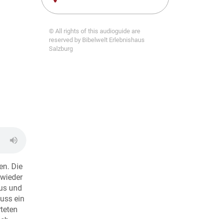
© All rights of this audioguide are
reserved by Bibelwelt Erlebnishaus
Salzburg
en. Die
 wieder
aus und
uss ein
rteten