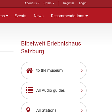
About us
Offers
Register
Login
ms
Events
News
Recommendations
Bibelwelt Erlebnishaus
Salzburg
to the museum
All Audio guides
All Stations