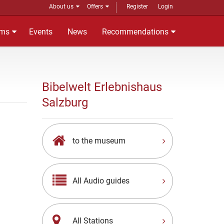
About us
Offers
Register
Login
ms
Events
News
Recommendations
Bibelwelt Erlebnishaus
Salzburg
to the museum
All Audio guides
All Stations