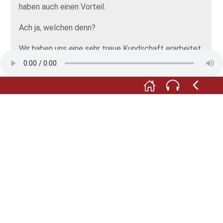
haben auch einen Vorteil.
Ach ja, welchen denn?
Wir haben uns eine sehr treue Kundschaft erarbeitet.
Unsere Stoffe gehen vor allem nach Württemberg.
Anspruchsvolle Kunden sind das. Kritisch und sehr
streng. Aber halt auch sehr treu und zuverlässig. Die
Devise der Geschäftsleitung heißt: Vom Guten nur
das Beste. Ich mein, die drei Geschäftsführer kennen
sich aus, also so richtig.
Ach ja?
Carl Hipp und Joseph Schenz waren zum Beispiel auf
der Webschule in Heidenheim an der Brenz. In
Sachen Stoff macht denen keiner so schnell etwas
vor. Und Anton Denk hat erst eine kaufmännische
Lehre gemacht und war dann Textilvertreter in