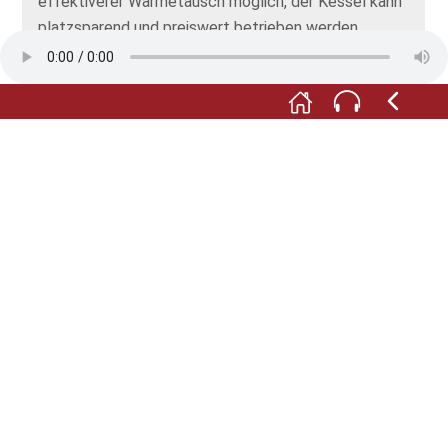
effektiverer Wärmetausch möglich, der Kessel kann
platzsparend und preiswert betrieben werden.
Kleine Handwerker und Gewerbetreibende – so
wünscht sich Lilienthal – könnten dadurch mit den
Fabriken der Großindustriellen Schritt halten. Und die
leichten Kessel seien mittelfristig vielleicht auch in
der Luftfahrt einsetzbar?
Fürs Erste geht es aber darum, die Gesetze des
Gleitflugs zu ergründen. Neben seiner
unternehmerischen Tätigkeit macht Lilienthal sich an
die Erforschung des Vogelflugs und schließlich an die
Konstruktion der ersten Fluggeräte – für die er
weitere Patente anmelden wird.
Alle Abbildungen: © Lilienthal-Centrum Stölln