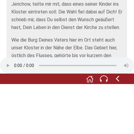
Jerichow, teilte mir mit, dass eines seiner Kinder ins
Kloster eintreten soll. Die Wahl fiel dabei auf Dich! Er
schrieb mir, dass Du selbst den Wunsch geäußert
hast, Dein Leben in den Dienst der Kirche zu stellen.
Wie die Burg Deines Vaters hier im Ort steht auch
unser Kloster in der Nähe der Elbe. Das Gebiet hier,
östlich des Flusses, gehörte bis vor kurzem den
Slawen. Dann hat Markgraf Albrecht, den sie „den
Bär“ nannten, das Land erobert. So kam Jerichow in
den Besitz des Bischofs von Magdeburg. Er wollte
die Slawen zum Christentum bekehren. Dazu war
unser Orden der Prämonstratenser sehr geeignet.
Also hat er einige von uns hierhin geschickt, damit wir
das Kloster aufbauen. Lass uns einmal hinübergehen
zur Kirche.
Foto: © Stiftung Kloster Jerichow