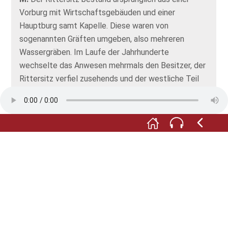
Vorburg mit Wirtschaftsgebäuden und einer
Hauptburg samt Kapelle. Diese waren von
sogenannten Gräften umgeben, also mehreren
Wassergräben. Im Laufe der Jahrhunderte
wechselte das Anwesen mehrmals den Besitzer, der
Rittersitz verfiel zusehends und der westliche Teil
des Anwesens wurde schließlich 1875 für den Bau
der Eisenbahnstrecke von Dortmund nach Gronau
abgerissen. Auf dem anderen Teil des Geländes
befindet sich heute unter anderem die Kardinal-von-
Galen-Grundschule. Der letzte Besitzer, Graf Korff
genannt Schmising, ermöglichte auch Einwohnern
von Lette den Erwerb von Grundbesitz der
ehemaligen Ritterburg.
Fotos: © Heimatmuseum Lette