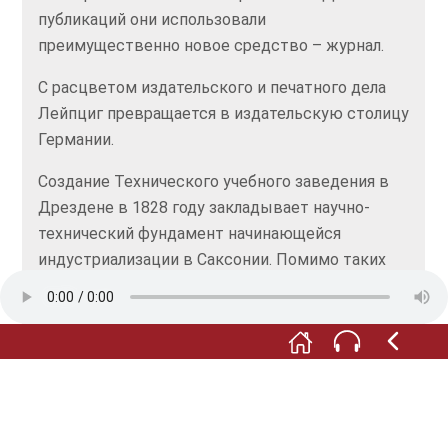
публикаций они использовали
преимущественно новое средство – журнал.
С расцветом издательского и печатного дела
Лейпциг превращается в издательскую столицу
Германии.
Создание Технического учебного заведения в
Дрездене в 1828 году закладывает научно-
технический фундамент начинающейся
индустриализации в Саксонии. Помимо таких
предметов, как математика, геометрия и
механика, здесь преподают топографию,
ситуационное черчение и черчение плана.
Профессор Андреас Шуберт, приглашенный
сюда преподавателем в 1832 году, ведет такие
предметы, как общее, дорожное и