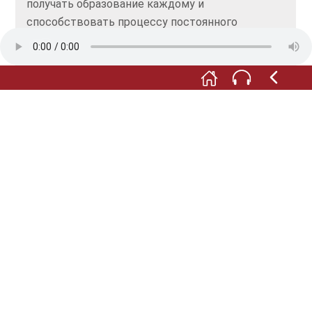
получать образование каждому и
способствовать процессу постоянного
обучения, в 1828 году Пройскер открыл в
Гроссенхайне бесплатную городскую
библиотеку. Это была первая публичная
библиотека Германии.
Пройскер неустанно работал над библиотечной
системой, которая охватывала бы все
социальные учреждения. Частью этой
библиотечной системы должны были стать
тюремные библиотеки и библиотеки домов
престарелых.
Пройскер всем сердцем ценил образование, и в
старости его называли „ветераном
библиотековедения“.