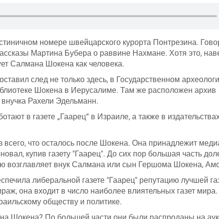
остиничном номере швейцарского курорта Понтрезина. Говор
и рассказы Мартина Бубера о раввине Нахмане. Хотя это, нав
ует Салмана Шокена как человека.
ставил след не только здесь, в Государственном археолог
библиотеке Шокена в Иерусалиме. Там же расположен архив
внучка Рахели Эдельманн.
тают в газете „Гаарец“ в Израиле, а также в издательствах
из всего, что осталось после Шокена. Она принадлежит меди
овал, купив газету "Гаарец". До сих пор большая часть дол
ю возглавляет внук Салмана или сын Гершома Шокена, Амо
печила либеральной газете "Гаарец" репутацию лучшей га
раж, она входит в число наиболее влиятельных газет мира.
раильскому обществу и политике.
на Шокена? По большей части они были распроданы на ау