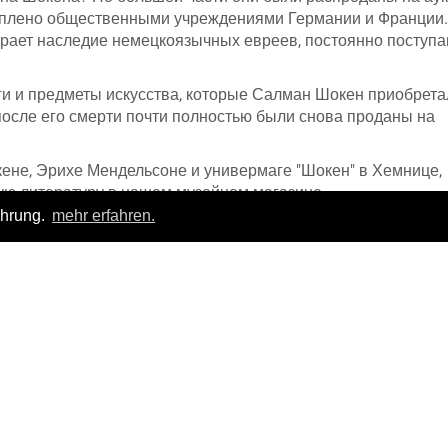
куплено общественными учреждениями Германии и Франции.
ирает наследие немецкоязычных евреев, постоянно поступ
иги и предметы искусства, которые Салман Шокен приобрета
после его смерти почти полностью были снова проданы на
ене, Эрихе Мендельсоне и универмаге "Шокен" в Хемнице,
ю литературу в нашем музейном магазине.
ahrung.
mehr erfahren.
еологическом музее Хемница!
Login
|
FAQ
Privacy policy
|
General terms of business