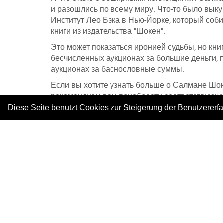
и разошлись по всему миру. Что-то было вы
Институт Лео Бэка в Нью-Йорке, который соб
книги из издательства "Шокен".
Это может показаться иронией судьбы, но кн
бесчисленных аукционах за большие деньги, 
аукционах за баснословные суммы.
Если вы хотите узнать больше о Салмане Шок
рекомендуем вам приобрести соответствующу
Diese Seite benutzt Cookies zur Steigerung der Benutzererf
А теперь мы прощаемся с вами.
До следующих встреч в Государственном арх
|
Copyright © 2026. All rights reserved.
–
Imprint
|