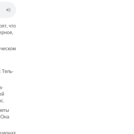
ят, что
ерное,
ическом
 Тель-
а-
ей
с.
зеты
 Она
кционах