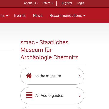
About us
Offers
Register
Login
ms
Events
News
Recommendations
smac - Staatliches
Museum für
Archäologie Chemnitz
to the museum
All Audio guides