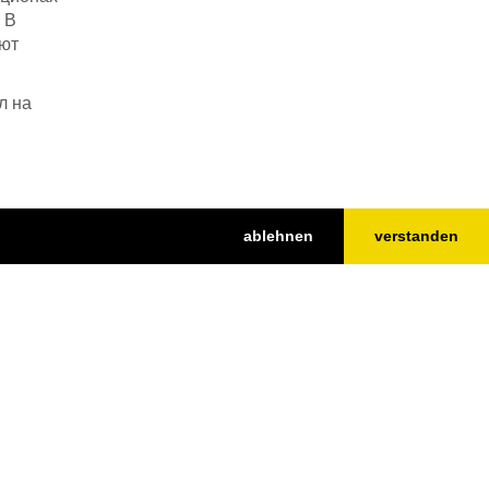
 В
ают
л на
ablehnen
verstanden
Top