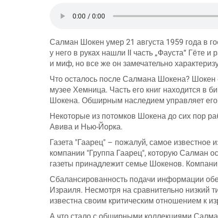
Салман Шокен умер 21 августа 1959 года в г
у него в руках нашли II часть „Фауста“ Гёте 
и миф, но все же он замечательно характериз
Что осталось после Салмана Шокена? Шокен о
музее Хемница. Часть его книг находится в 
Шокена. Обширным наследием управляет его 
Некоторые из потомков Шокена до сих пор рабо
Авива и Нью-Йорка.
Газета "Гаарец" – пожалуй, самое известное 
компании "Группа Гаарец", которую Салман осн
газеты принадлежит семье Шокенов. Компани
Сбалансированность подачи информации обес
Израиля. Несмотря на сравнительно низкий ти
известна своим критическим отношением к из
А что стало с обширными коллекциями Салма