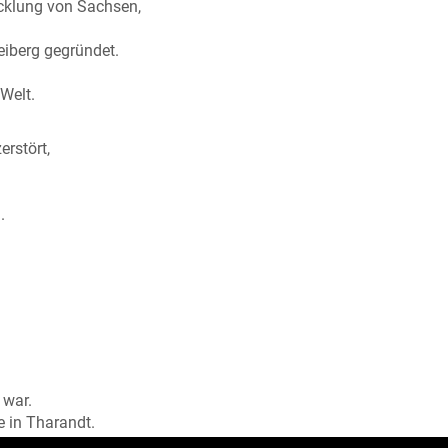
icklung von Sachsen,
eiberg gegründet.
 Welt.
rstört,
.
 war.
e in Tharandt.