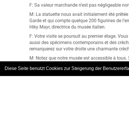
F: Sa valeur marchande n’est pas négligeable non 
M: La statuette nous avait initialement été prêtée
Garde et qui compte quelque 200 figurines de l’en
Hiky Mayr, directrice du musée italien.
F: Votre visite se poursuit au premier étage. Vou
aussi des spécimens contemporains et des crèche
remarquerez sur votre droite une charmante crèche 
M: Notez que notre musée est accessible à tous. 
de l’entrée.
Diese Seite benutzt Cookies zur Steigerung der Benutzererf
Fotos: © Krippenmuseum und © Trüpschuch
|