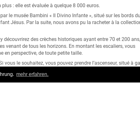
plus : elle est évaluée à quelque 8 000 euros.
 par le musée Bambini « Il Divino Infante », situé sur les bords d
fant Jésus. Par la suite, nous avons pu la racheter à la collecti
s y découvrirez des crèches historiques ayant entre 70 et 200 ans
s venant de tous les horizons. En montant les escaliers, vous
en perspective, de toute petite taille.
Si vous le souhaitez, vous pouvez prendre l’ascenseur, situé à g
ahrung.
mehr erfahren.
Login
|
FAQ