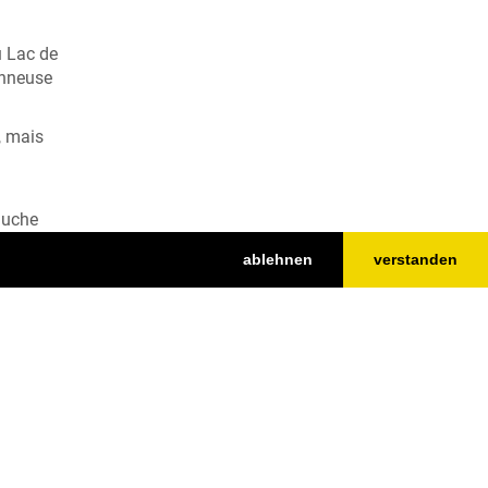
u Lac de
onneuse
, mais
auche
ablehnen
verstanden
Top