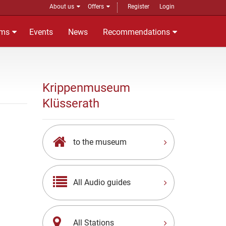
About us
Offers
Register
Login
ms
Events
News
Recommendations
Krippenmuseum
Klüsserath
to the museum
All Audio guides
All Stations