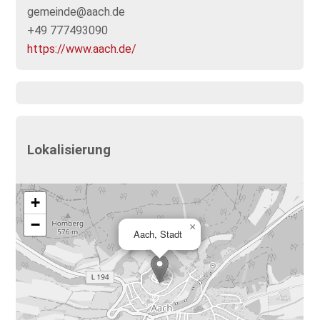
gemeinde@aach.de
+49 777493090
https://www.aach.de/
Lokalisierung
+
−
×
Aach, Stadt