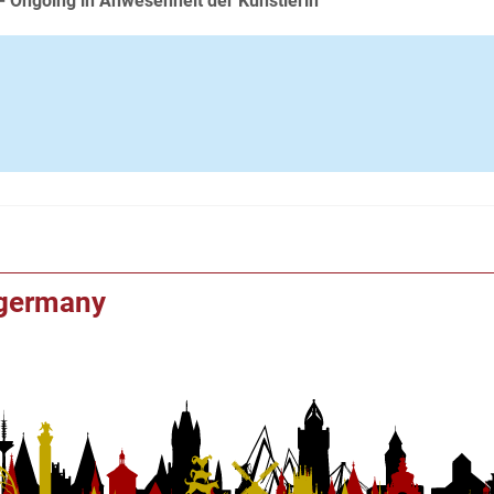
 - Ongoing in Anwesenheit der Künstlerin
f germany