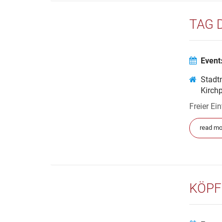
TAG 
Event
Stadt
Kirch
Freier Ei
read mo
KÖPF