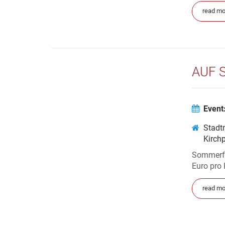
read mo
AUF 
Event
Stadt
Kirch
Sommerfe
Euro pro
read mo