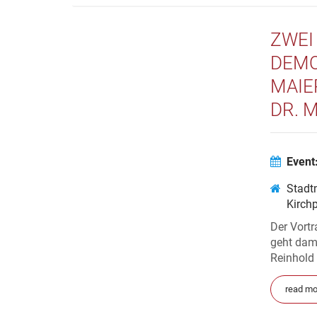
ZWEI
DEMO
MAIE
DR. 
Event
Stadt
Kirch
Der Vort
geht dami
Reinhold
read mo