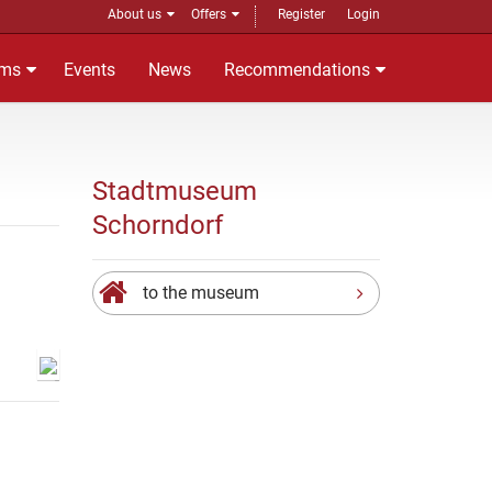
About us
Offers
Register
Login
ms
Events
News
Recommendations
Stadtmuseum
Schorndorf
to the museum