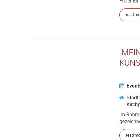
Freier Ei
read mo
"MEI
KUN
Event
Stadt
Kirch
Im Rahmen
gezeichn
read mo