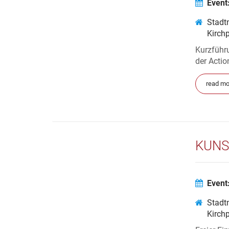
Event
Stadt
Kirch
Kurzführu
der Acti
read mo
KUNS
Event
Stadt
Kirch