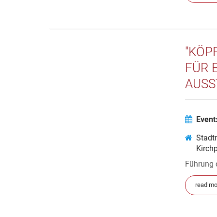
"KÖP
FÜR E
AUSS
Event
Stadt
Kirch
Führung 
read mo