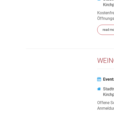
Kirch
Kostenfre
Öffnungs
read mo
WEIN
Event
Stadt
Kirch
Offene S
Anmeldun