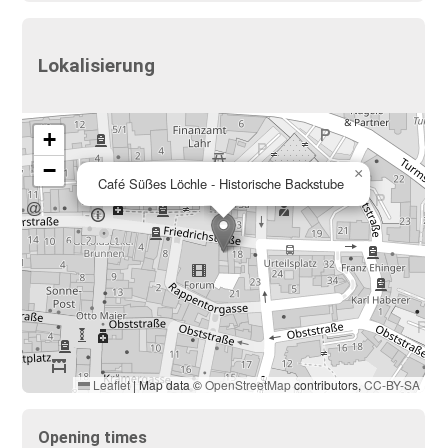
Lokalisierung
+
−
×
Café Süßes Löchle - Historische Backstube
Leaflet
|
Map data ©
OpenStreetMap
contributors,
CC-BY-SA
Opening times