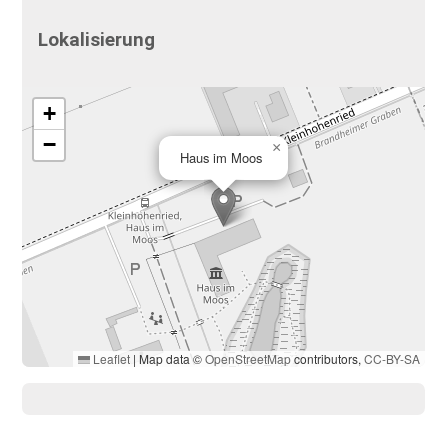
Lokalisierung
+
−
×
Haus im Moos
Leaflet
|
Map data ©
OpenStreetMap
contributors,
CC-BY-SA