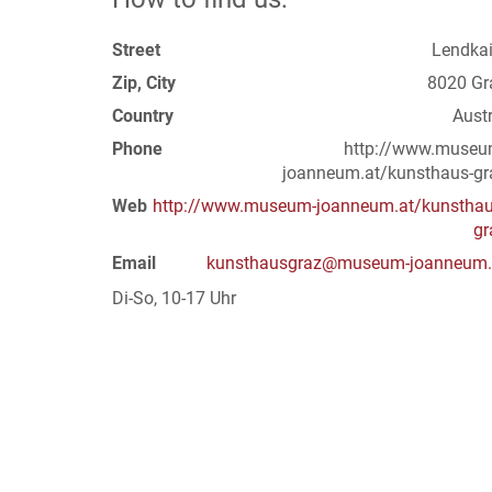
Street
Lendkai
Zip, City
8020 Gr
Country
Austr
Phone
http://www.museu
joanneum.at/kunsthaus-gr
Web
http://www.museum-joanneum.at/kunsthau
gr
Email
kunsthausgraz@museum-joanneum.
Di-So, 10-17 Uhr