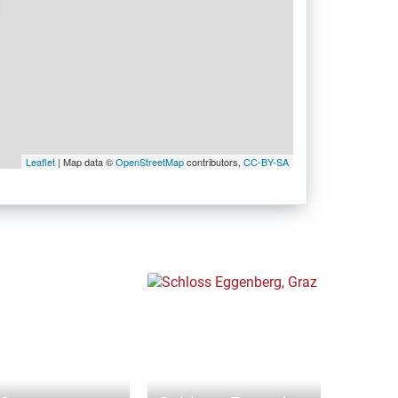
Leaflet
| Map data ©
OpenStreetMap
contributors,
CC-BY-SA