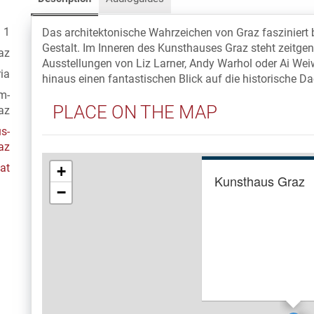
 1
Das architektonische Wahrzeichen von Graz fasziniert
Gestalt. Im Inneren des Kunsthauses Graz steht zeitgen
az
Ausstellungen von Liz Larner, Andy Warhol oder Ai Wei
ia
hinaus einen fantastischen Blick auf die historische D
m-
PLACE ON THE MAP
az
s-
az
at
+
Kunsthaus Graz
−