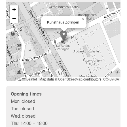
+
−
×
Kunsthaus Zofingen
Leaflet
|
Map data ©
OpenStreetMap
contributors,
CC-BY-SA
Opening times
Mon:
closed
Tue:
closed
Wed:
closed
Thu:
14:00 – 18:00