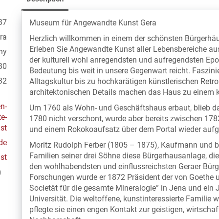
37
Museum für Angewandte Kunst Gera
ra
Herzlich willkommen in einem der schönsten Bürgerhäu
Erleben Sie Angewandte Kunst aller Lebensbereiche aus
ny
der kulturell wohl anregendsten und aufregendsten Ep
30
Bedeutung bis weit in unsere Gegenwart reicht. Faszin
32
Alltagskultur bis zu hochkarätigen künstlerischen Retr
architektonischen Details machen das Haus zu einem ku
n-
Um 1760 als Wohn- und Geschäftshaus erbaut, blieb 
e-
1780 nicht verschont, wurde aber bereits zwischen 178
st
und einem Rokokoaufsatz über dem Portal wieder aufg
de
Moritz Rudolph Ferber (1805 – 1875), Kaufmann und b
Familien seiner drei Söhne diese Bürgerhausanlage, die
st
den wohlhabendsten und einflussreichsten Geraer Bürg
0
Forschungen wurde er 1872 Präsident der von Goethe 
Societät für die gesamte Mineralogie” in Jena und ein Ja
Universität. Die weltoffene, kunstinteressierte Familie 
pflegte sie einen engen Kontakt zur geistigen, wirtscha