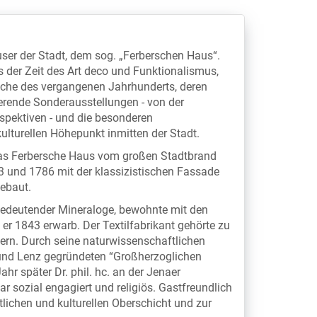
ser der Stadt, dem sog. „Ferberschen Haus“.
 der Zeit des Art deco und Funktionalismus,
oche des vergangenen Jahrhunderts, deren
ierende Sonderausstellungen - von der
ospektiven - und die besonderen
lturellen Höhepunkt inmitten der Stadt.
das Ferbersche Haus vom großen Stadtbrand
3 und 1786 mit der klassizistischen Fassade
ebaut.
edeutender Mineraloge, bewohnte mit den
 er 1843 erwarb. Der Textilfabrikant gehörte zu
ern. Durch seine naturwissenschaftlichen
und Lenz gegründeten “Großherzoglichen
hr später Dr. phil. hc. an der Jenaer
war sozial engagiert und religiös. Gastfreundlich
ftlichen und kulturellen Oberschicht und zur