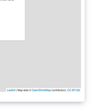
Leaflet
| Map data ©
OpenStreetMap
contributors,
CC-BY-SA