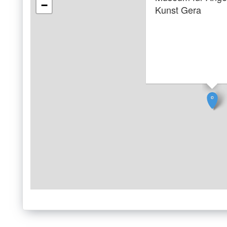
−
Kunst Gera