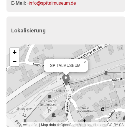
E-Mail:
-info@spitalmuseum.de
Lokalisierung
+
−
×
SPITALMUSEUM
Leaflet
|
Map data ©
OpenStreetMap
contributors,
CC-BY-SA