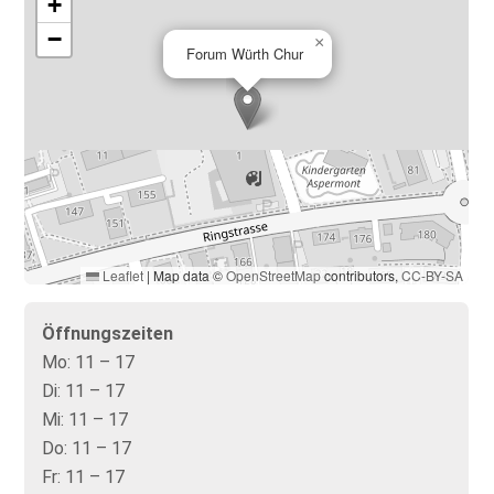
+
−
×
Forum Würth Chur
Leaflet
|
Map data ©
OpenStreetMap
contributors,
CC-BY-SA
Öffnungszeiten
Mo:
11 – 17
Di:
11 – 17
Mi:
11 – 17
Do:
11 – 17
Fr:
11 – 17