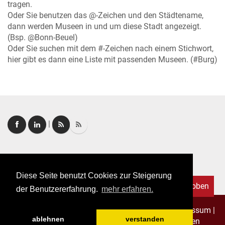
tragen.
Oder Sie benutzen das @-Zeichen und den Städtename,
dann werden Museen in und um diese Stadt angezeigt.
(Bsp. @Bonn-Beuel)
Oder Sie suchen mit dem #-Zeichen nach einem Stichwort,
hier gibt es dann eine Liste mit passenden Museen. (#Burg)
|
Login
|
FAQ
Diese Seite benutzt Cookies zur Steigerung
Nach oben
der Benutzererfahrung.
mehr erfahren.
Copyright © 2026. Alle Rechte vorbehalten.
–
Impressum
|
ablehnen
verstanden
Datenschutz
|
Allgemeine Geschäftsbedingungen