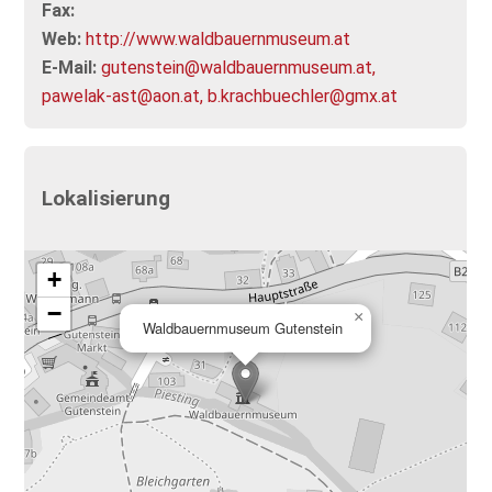
Fax:
Web:
http://www.waldbauernmuseum.at
E-Mail:
gutenstein@waldbauernmuseum.at,
pawelak-ast@aon.at, b.krachbuechler@gmx.at
Lokalisierung
+
−
×
Waldbauernmuseum Gutenstein