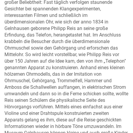
großer Beliebtheit: Fast täglich verfolgen staunende
Gesichter bei spannenden Klangexperimenten,
interessanten Filmen und schließlich im
überdimensionalen Ohr, wie sich der anno 1834 in
Gelnhausen geborene Philipp Reis an seine große
Erfindung, das Telefon, herangetastet hat. Im Anschluss
krabbeln die Besucher durch die überdimensionale
Ohrmuschel sowie den Gehörgang und erforschen das
Mittelohr. So wird leicht vorstellbar, wie Philipp Reis vor
über 150 Jahren auf die Idee kam, den von ihm „Telephon"
genannten Apparat zu konstruieren. Anhand eines kleinen
hölzernen Ohrmodells, das in der Imitation von
Ohrmuschel, Gehörgang, Trommelfell, Hammer und
Amboss die Schallwellen auffangen, in elektrischen Strom
umwandeln und dann so in die Ferne schicken sollte, wollte
Reis seinen Schülern die physikalische Seite des
Hörvorgangs vorführen. Mittels eines einfachst aus einer
Violine und einer Drahtspule konstruierten zweiten
Apparats gelang es ihm, diese auf die Reise geschickten
Informationen wieder in hörbare Töne umzuwandeln. Im
Museum Gelnhausen können kleine und auch große Kinder