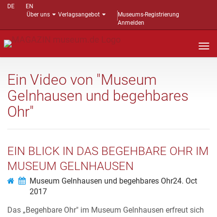
DE
EN
Über uns
Verlagsangebot
Museums-Registrierung
Anmelden
Nav
auf
Ein Video von "Museum
Gelnhausen und begehbares
Ohr"
EIN BLICK IN DAS BEGEHBARE OHR IM
MUSEUM GELNHAUSEN
Museum Gelnhausen und begehbares Ohr
24. Oct
2017
Das „Begehbare Ohr" im Museum Gelnhausen erfreut sich