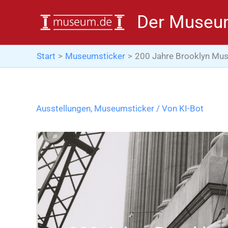
Zum
Der Museu
Inhalt
springen
Start
Museumsticker
200 Jahre Brooklyn Mus
Ausstellungen
,
Museumsticker
/ Von
KI-Bot