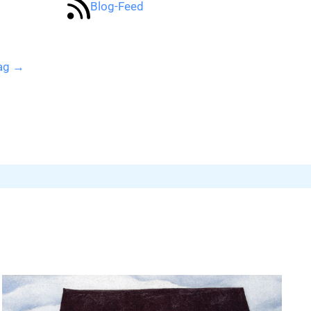
Blog-Feed
rag
→