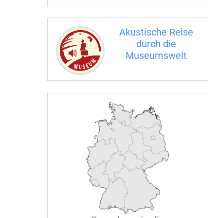
a
c
Akustische Reise
durch die
h
Museumswelt
M
:
U
E
M
S
U