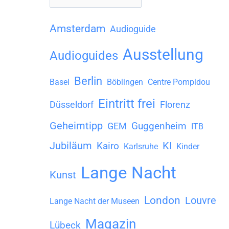
r
c
Amsterdam
Audioguide
h
Ausstellung
Audioguides
i
v
Berlin
Basel
Böblingen
Centre Pompidou
Eintritt frei
Düsseldorf
Florenz
Geheimtipp
Guggenheim
GEM
ITB
Jubiläum
KI
Kairo
Karlsruhe
Kinder
Lange Nacht
Kunst
London
Louvre
Lange Nacht der Museen
Magazin
Lübeck