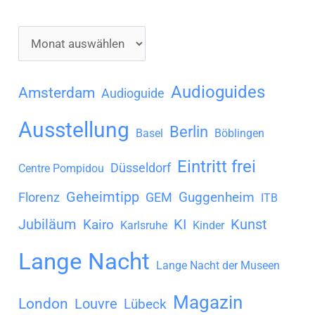
A
r
c
Audioguides
Amsterdam
Audioguide
h
Ausstellung
Berlin
i
Basel
Böblingen
v
Eintritt frei
Düsseldorf
Centre Pompidou
Geheimtipp
Guggenheim
Florenz
GEM
ITB
Jubiläum
KI
Kunst
Kairo
Karlsruhe
Kinder
Lange Nacht
Lange Nacht der Museen
Magazin
London
Louvre
Lübeck