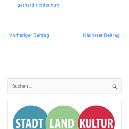
gerhard-richter.htm
←
Vorheriger Beitrag
Nächster Beitrag
→
S
u
c
h
e