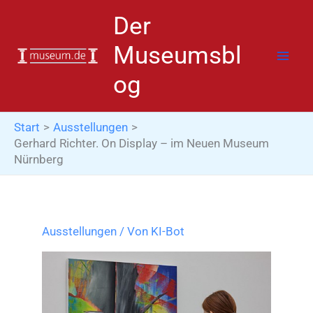
Zum
Der
Inhalt
springen
Museumsbl
og
Start
Ausstellungen
Gerhard Richter. On Display – im Neuen Museum
Nürnberg
Ausstellungen
/ Von
KI-Bot