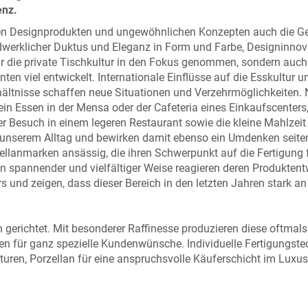
enz.
en Designprodukten und ungewöhnlichen Konzepten auch die Ge
andwerklicher Duktus und Eleganz in Form und Farbe, Designinnov
ur die private Tischkultur in den Fokus genommen, sondern auch
ten viel entwickelt. Internationale Einflüsse auf die Esskultur u
ältnisse schaffen neue Situationen und Verzehrmöglichkeiten.
in Essen in der Mensa oder der Cafeteria eines Einkaufscenters,
r Besuch in einem legeren Restaurant sowie die kleine Mahlzeit
unserem Alltag und bewirken damit ebenso ein Umdenken seite
ellanmarken ansässig, die ihren Schwerpunkt auf die Fertigung 
In spannender und vielfältiger Weise reagieren deren Produkten
und zeigen, dass dieser Bereich in den letzten Jahren stark an
n gerichtet. Mit besonderer Raffinesse produzieren diese oftmals
gen für ganz spezielle Kundenwünsche. Individuelle Fertigungst
uren, Porzellan für eine anspruchsvolle Käuferschicht im Luxu