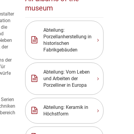
museum
stalter
ation
 die
Abteilung:
nd
Porzellanherstellung in
 Neben
historischen
 der
Fabrikgebäuden
ns der
für
Abteilung: Vom Leben
twürfe
und Arbeiten der
Porzelliner in Europa
 Serien
echniken
Abteilung: Keramik in
sbereich
Höchstform