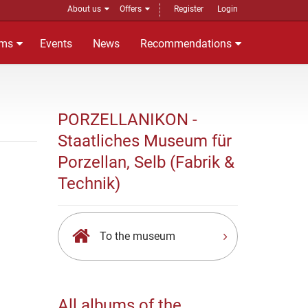
About us
Offers
Register
Login
ms
Events
News
Recommendations
PORZELLANIKON -
Staatliches Museum für
Porzellan, Selb (Fabrik &
Technik)
To the museum
All albums of the