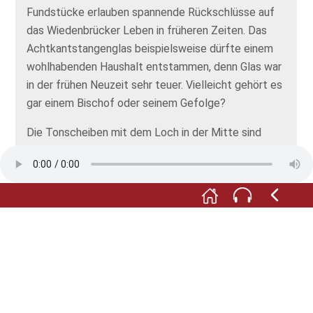
Fundstücke erlauben spannende Rückschlüsse auf
das Wiedenbrücker Leben in früheren Zeiten. Das
Achtkantstangenglas beispielsweise dürfte einem
wohlhabenden Haushalt entstammen, denn Glas war
in der frühen Neuzeit sehr teuer. Vielleicht gehört es
gar einem Bischof oder seinem Gefolge?
Die Tonscheiben mit dem Loch in der Mitte sind
sogenannte Spinnwirtel, die man zur Herstellung von
Garn benötigte. Durch das Loch eines Wirtels wurde
ein Stab gesteckt, an dessen oberem Ende die noch
ungesponnene Wolle befestigt. Der Wirtel, der nun
aussah wie ein Kreisel, verhielt sich auch so: In der
Luft in Drehung versetzt, sorgte er als Gewicht am
Ende des Fadens dafür, dass das Garn fein und
gleichmäßig gesponnen werden konnte. Die
Spinnwirtel wurden auf dem Kirchplatz von Sankt