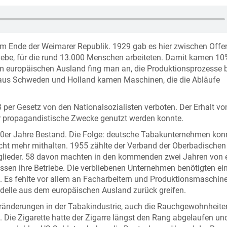
 zum Ende der Weimarer Republik. 1929 gab es hier zwischen Off
be, für die rund 13.000 Menschen arbeiteten. Damit kamen 10%
Im europäischen Ausland fing man an, die Produktionsprozesse b
m aus Schweden und Holland kamen Maschinen, die die Abläufe
er Gesetz von den Nationalsozialisten verboten. Der Erhalt vo
für propagandistische Zwecke genutzt werden konnte.
50er Jahre Bestand. Die Folge: deutsche Tabakunternehmen kon
cht mehr mithalten. 1955 zählte der Verband der Oberbadischen
tglieder. 58 davon machten in den kommenden zwei Jahren von 
ssen ihre Betriebe. Die verbliebenen Unternehmen benötigten ei
. Es fehlte vor allem an Facharbeitern und Produktionsmaschine
delle aus dem europäischen Ausland zurück greifen.
eränderungen in der Tabakindustrie, auch die Rauchgewohnheite
 Die Zigarette hatte der Zigarre längst den Rang abgelaufen un