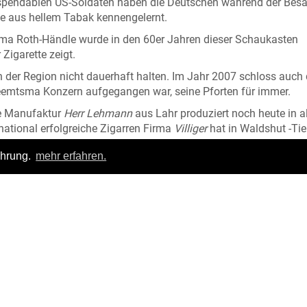
er spendablen US-Soldaten haben die Deutschen während der Bes
te aus hellem Tabak kennengelernt.
irma Roth-Händle wurde in den 60er Jahren dieser Schaukasten
 Zigarette zeigt.
n der Region nicht dauerhaft halten. Im Jahr 2007 schloss auch
eemtsma Konzern aufgegangen war, seine Pforten für immer.
ie Manufaktur
Herr Lehmann
aus Lahr produziert noch heute in al
national erfolgreiche Zigarren Firma
Villiger
hat in Waldshut -Ti
ahrung.
mehr erfahren.
rhin, und die Marktnachfrage nach dem badischen Tabak ist gu
eum Mahlberg
Login
|
FAQ