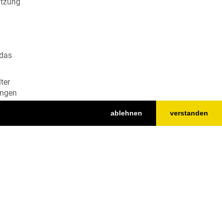
atzung
 das
ter
engen
ablehnen
verstanden
t.
Top