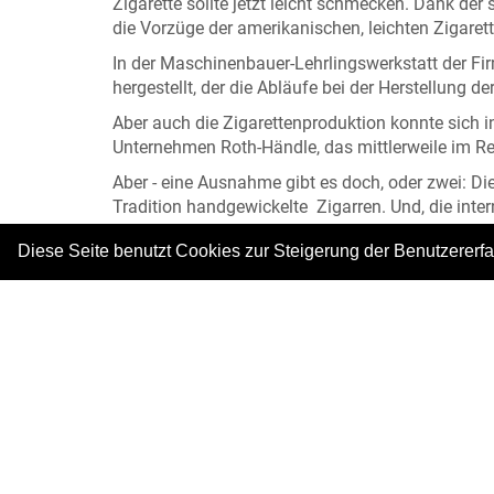
Zigarette sollte jetzt leicht schmecken. Dank d
die Vorzüge der amerikanischen, leichten Zigaret
In der Maschinenbauer-Lehrlingswerkstatt der F
hergestellt, der die Abläufe bei der Herstellung der
Aber auch die Zigarettenproduktion konnte sich i
Unternehmen Roth-Händle, das mittlerweile im R
Aber - eine Ausnahme gibt es doch, oder zwei: D
Tradition handgewickelte Zigarren. Und, die inter
einen Produktionsstandort.
Diese Seite benutzt Cookies zur Steigerung der Benutzererf
Auch der Tabakanbau besteht in der Region weite
©-Alle Abbildungen: Oberrheinisches Tabakmus
|