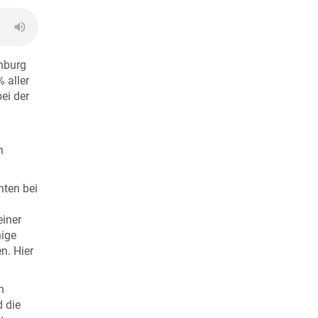
enburg
 aller
ei der
n
nten bei
einer
nige
n. Hier
n
d die