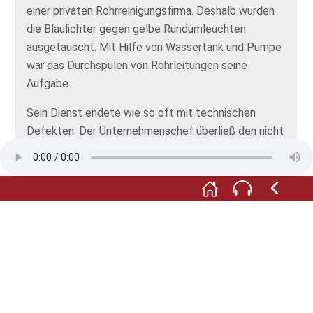
einer privaten Rohrreinigungsfirma. Deshalb wurden
die Blaulichter gegen gelbe Rundumleuchten
ausgetauscht. Mit Hilfe von Wassertank und Pumpe
war das Durchspülen von Rohrleitungen seine
Aufgabe.
Sein Dienst endete wie so oft mit technischen
Defekten. Der Unternehmenschef überließ den nicht
mehr ganz so roten Riesen dem Feuerwehrmuseum.
Erst dabei stellt sich heraus, dass das TLF seine
Laufbahn auch in Hattingen begonnen hat.
Das Fahrzeug war längst nicht mehr fahr- und
einsatzbereit. Per Tieflader holte die Museumscrew
2003 das Gefährt ins FEUER.WEHRK.
Seinen letzten Rastplatz hat der Tanker nun erreicht
und der Kreis schließt sich.