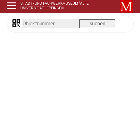
STADT- UND FACHWERKMUSEUM "ALTE
UNIVERSITÄT" EPPINGEN