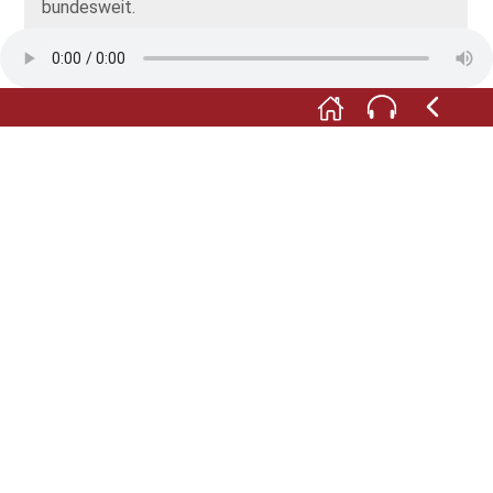
bundesweit.
Deutschland gilt als der härteste Biermarkt der Welt
und so muss auch „Palmbräu“ im Jahr 2002 Insolvenz
anmelden.
Heute gehört Palmbräu zu Wolfgang Scheidtweilers
„Brauhaus Pforzheim“ und kann den Betrieb
erfolgreich in Eppingen fortführen.
Die Marke „Palmbräu“ ist nach wie vor durch das
Brauhaus im Herzen der Stadt präsent und
gleichzeitig durch den als Landmarke weithin
sichtbaren Schornstein erkennbar.
Alle Abbildungen: © Stadt- und Fachwerkmuseum
Eppingen