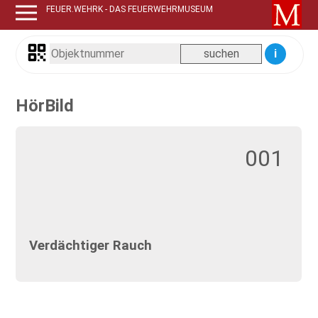
FEUER.WEHRK - DAS FEUERWEHRMUSEUM
i
HörBild
001
Verdächtiger Rauch