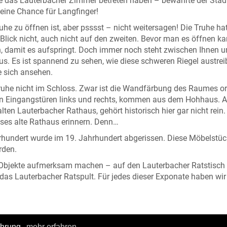
Sie das Lauterbacher Zimmer betreten haben – bewahrte der Stad
Keine Chance für Langfinger!
uhe zu öffnen ist, aber psssst – nicht weitersagen! Die Truhe hat
 Blick nicht, auch nicht auf den zweiten. Bevor man es öffnen ka
, damit es aufspringt. Doch immer noch steht zwischen Ihnen 
. Es ist spannend zu sehen, wie diese schweren Riegel austrei
e sich ansehen.
ruhe nicht im Schloss. Zwar ist die Wandfärbung des Raumes or
den Eingangstüren links und rechts, kommen aus dem Hohhaus. 
ten Lauterbacher Rathaus, gehört historisch hier gar nicht rein
ses alte Rathaus erinnern. Denn…
hundert wurde im 19. Jahrhundert abgerissen. Diese Möbelstü
rden.
 Objekte aufmerksam machen – auf den Lauterbacher Ratstisch
das Lauterbacher Ratspult. Für jedes dieser Exponate haben wir
ahrung.
mehr erfahren.