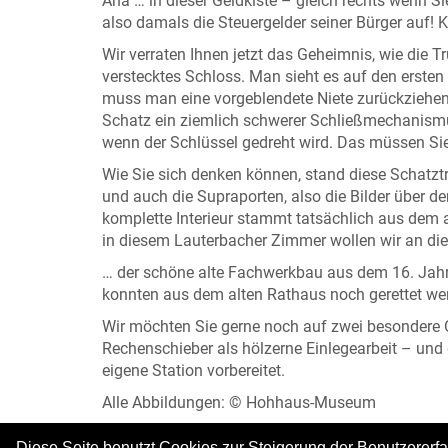
Aha … in dieser Geldkiste – gleich rechts wenn 
also damals die Steuergelder seiner Bürger auf! 
Wir verraten Ihnen jetzt das Geheimnis, wie die Tr
verstecktes Schloss. Man sieht es auf den ersten
muss man eine vorgeblendete Niete zurückziehen
Schatz ein ziemlich schwerer Schließmechanismus
wenn der Schlüssel gedreht wird. Das müssen Si
Wie Sie sich denken können, stand diese Schatzt
und auch die Supraporten, also die Bilder über 
komplette Interieur stammt tatsächlich aus dem al
in diesem Lauterbacher Zimmer wollen wir an die
… der schöne alte Fachwerkbau aus dem 16. Jahr
konnten aus dem alten Rathaus noch gerettet we
Wir möchten Sie gerne noch auf zwei besondere
Rechenschieber als hölzerne Einlegearbeit – und 
eigene Station vorbereitet.
Alle Abbildungen: © Hohhaus-Museum
Diese Seite benutzt Cookies zur Steigerung der Benutzererf