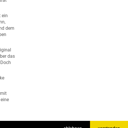
trat
 ein
nn,
und dem
ben
iginal
Aber das
. Doch
cke
 mit
 eine