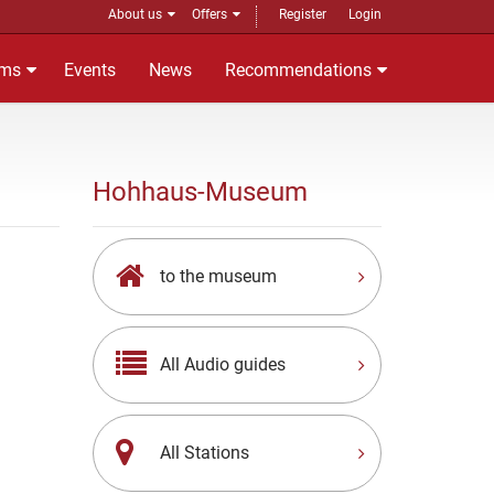
About us
Offers
Register
Login
ms
Events
News
Recommendations
Hohhaus-Museum
to the museum
All Audio guides
All Stations