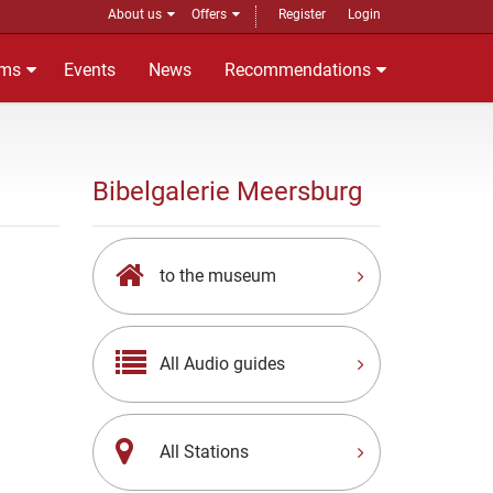
About us
Offers
Register
Login
ms
Events
News
Recommendations
Bibelgalerie Meersburg
to the museum
All Audio guides
All Stations