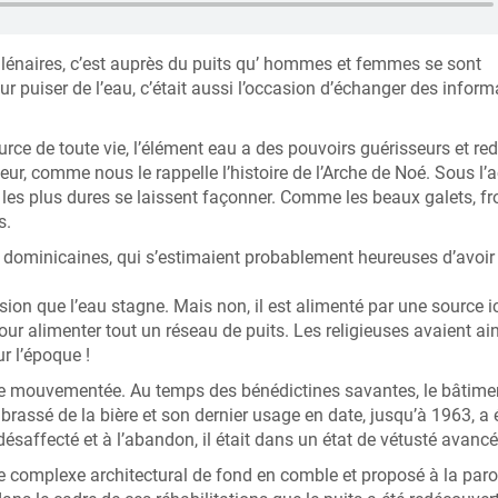
illénaires, c’est auprès du puits qu’ hommes et femmes se sont
our puiser de l’eau, c’était aussi l’occasion d’échanger des infor
ce de toute vie, l’élément eau a des pouvoirs guérisseurs et re
teur, comme nous le rappelle l’histoire de l’Arche de Noé. Sous l’
les plus dures se laissent façonner. Comme les beaux galets, fro
s.
es dominicaines, qui s’estimaient probablement heureuses d’avoir
sion que l’eau stagne. Mais non, il est alimenté par une source i
ur alimenter tout un réseau de puits. Les religieuses avaient ai
r l’époque !
re mouvementée. Au temps des bénédictines savantes, le bâtimen
a brassé de la bière et son dernier usage en date, jusqu’à 1963, a 
désaffecté et à l’abandon, il était dans un état de vétusté avancé
le complexe architectural de fond en comble et proposé à la paro