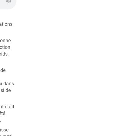
mations
donne
action
ids,
 de
ci dans
nsi de
t était
été
.
isse