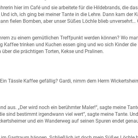
rerin hier im Café und sie arbeitete für die Hildebrands, die da
Und ich, ich ging bei meiner Tante in die Lehre. Dann kam der Kr
dann fielen Bomben, aber unser Süßes Löchle blieb unversehrt… 
ahrern zu einem gemütlichen Treffpunkt werden können? Wo man
Kaffee trinken und Kuchen essen ging und wo sich Kinder die
 über die prächtigen Torten, Kekse und Pralinen.
 Ein Tässle Kaffee gefällig? Gardi, nimm dem Herrn Wickertshei
 und aus. „Der wird noch ein berühmter Maler!“, sagte meine Tant
die sind bestimmt irgendwann viel wert“, sagte meine Tante. Und
ckertsheimer und ein Wanderweg auf seinen Spuren endet genau
h im Gastraum hängen. Schließlich ist doch mein Süßes Löchle 