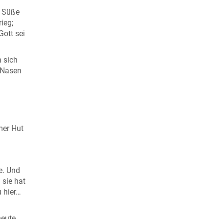
s Süße
ieg;
Gott sei
 sich
 Nasen
mer Hut
e. Und
 sie hat
 hier…
heute