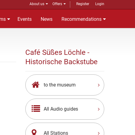
About us
Offers
Register
Login
ms
Events
News
Recommendations
Café Süßes Löchle -
Historische Backstube
to the museum
All Audio guides
All Stations