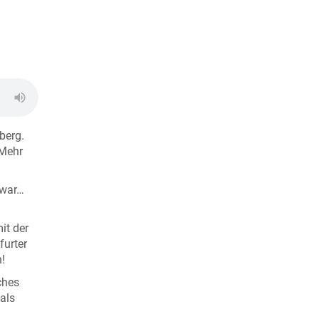
berg.
 Mehr
 war…
it der
furter
!
ches
als