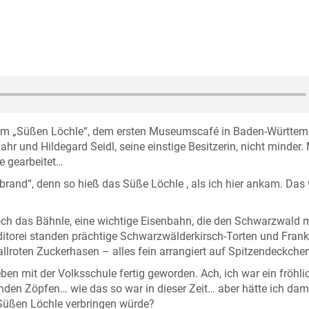
e, am „Süßen Löchle“, dem ersten Museumscafé in Baden-Württem
Lahr und Hildegard Seidl, seine einstige Besitzerin, nicht minder.
e gearbeitet…
brand“, denn so hieß das Süße Löchle , als ich hier ankam. Das
och das Bähnle, eine wichtige Eisenbahn, die den Schwarzwald m
itorei standen prächtige Schwarzwälderkirsch-Torten und Frank
lroten Zuckerhasen – alles fein arrangiert auf Spitzendeckchen
ben mit der Volksschule fertig geworden. Ach, ich war ein fröhli
den Zöpfen… wie das so war in dieser Zeit… aber hätte ich dam
Süßen Löchle verbringen würde?