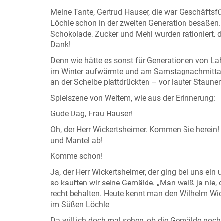
Meine Tante, Gertrud Hauser, die war Geschäftsfüh
Löchle schon in der zweiten Generation besaßen. 
Schokolade, Zucker und Mehl wurden rationiert, 
Dank!
Denn wie hätte es sonst für Generationen von L
im Winter aufwärmte und am Samstagnachmittag 
an der Scheibe plattdrückten – vor lauter Staunen
Spielszene von Weitem, wie aus der Erinnerung:
Gude Dag, Frau Hauser!
Oh, der Herr Wickertsheimer. Kommen Sie herein!
und Mantel ab!
Komme schon!
Ja, der Herr Wickertsheimer, der ging bei uns ein
so kauften wir seine Gemälde. „Man weiß ja nie, 
recht behalten. Heute kennt man den Wilhelm Wi
im Süßen Löchle.
Da will ich doch mal sehen, ob die Gemälde noc