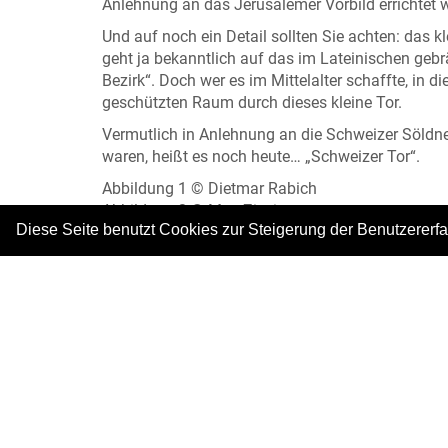
Anlehnung an das Jerusalemer Vorbild errichtet 
Und auf noch ein Detail sollten Sie achten: das kl
geht ja bekanntlich auf das im Lateinischen gebr
Bezirk“. Doch wer es im Mittelalter schaffte, in d
geschützten Raum durch dieses kleine Tor.
Vermutlich in Anlehnung an die Schweizer Söldne
waren, heißt es noch heute… „Schweizer Tor“.
Abbildung 1 © Dietmar Rabich
Abbildung 2 © Max Ziesig
Diese Seite benutzt Cookies zur Steigerung der Benutzererf
Abbildung 3 © Dietmar rabich
Abbildung 4 © Sarah Romeyke
Abbildung 5 © Sarah Romeyke
|