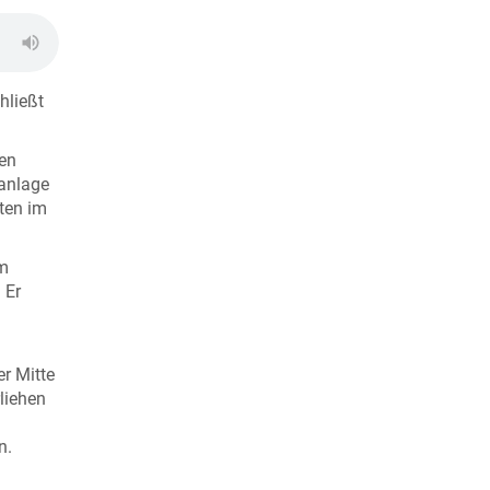
hließt
ben
ranlage
iten im
Am
 Er
r Mitte
liehen
n.