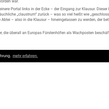
worden war.
einere Portal links in der Ecke – der Eingang zur Klausur. Dieser 
äuchliche „claustrum“ zurück – was so viel heißt wie „geschlos
ie Abtei – also in die Klausur – hineingelassen zu werden, der be
r, die überall an Europas Fürstenhöfen als Wachposten beschäf
ahrung.
mehr erfahren.
Login
|
FAQ