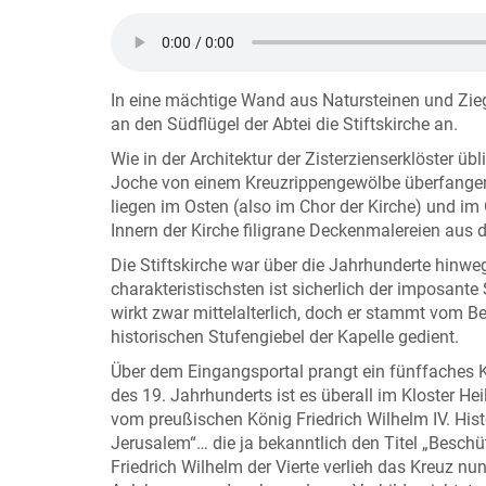
In eine mächtige Wand aus Natursteinen und Ziege
an den Südflügel der Abtei die Stiftskirche an.
Wie in der Architektur der Zisterzienserklöster übli
Joche von einem Kreuzrippengewölbe überfangen w
liegen im Osten (also im Chor der Kirche) und im 
Innern der Kirche filigrane Deckenmalereien aus d
Die Stiftskirche war über die Jahrhunderte hin
charakteristischsten ist sicherlich der imposante 
wirkt zwar mittelalterlich, doch er stammt vom B
historischen Stufengiebel der Kapelle gedient.
Über dem Eingangsportal prangt ein fünffaches K
des 19. Jahrhunderts ist es überall im Kloster He
vom preußischen König Friedrich Wilhelm IV. His
Jerusalem“… die ja bekanntlich den Titel „Beschü
Friedrich Wilhelm der Vierte verlieh das Kreuz nu