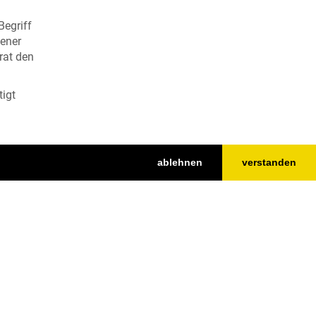
Begriff
sener
trat den
tigt
ablehnen
verstanden
Top