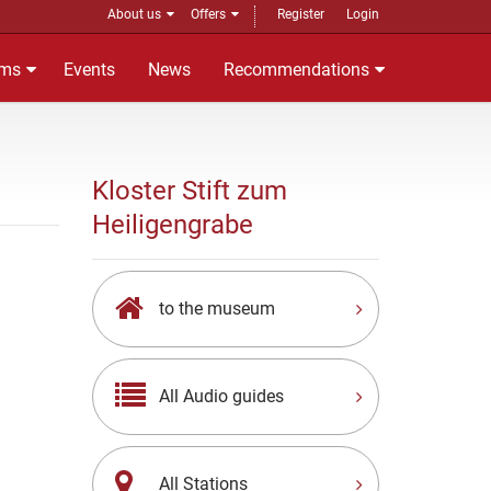
About us
Offers
Register
Login
ms
Events
News
Recommendations
Kloster Stift zum
Heiligengrabe
to the museum
All Audio guides
All Stations