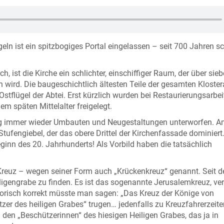
ln ist ein spitzbogiges Portal eingelassen – seit 700 Jahren sc
ch, ist die Kirche ein schlichter, einschiffiger Raum, der über sie
ird. Die baugeschichtlich ältesten Teile der gesamten Kloste
Ostflügel der Abtei. Erst kürzlich wurden bei Restaurierungsarbe
em späten Mittelalter freigelegt.
weg immer wieder Umbauten und Neugestaltungen unterworfen. 
Stufengiebel, der das obere Drittel der Kirchenfassade dominiert.
eginn des 20. Jahrhunderts! Als Vorbild haben die tatsächlich
reuz – wegen seiner Form auch „Krückenkreuz“ genannt. Seit de
iligengrabe zu finden. Es ist das sogenannte Jerusalemkreuz, ver
torisch korrekt müsste man sagen: „Das Kreuz der Könige von
tzer des heiligen Grabes“ trugen… jedenfalls zu Kreuzfahrerzeite
n den „Beschützerinnen“ des hiesigen Heiligen Grabes, das ja in