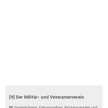
[9] Der Militär- und Veteranenverein
M:
Gedenkfeiern, Fahnenweihen, Kirchenparaden und