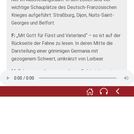
wichtige Schauplätze des Deutsch-Französischen
Krieges aufgeführt: Straßburg, Dijon, Nuits-Saint-
Georges und Belfort.
F:
„Mit Gott für Fürst und Vaterland“ – so ist auf der
Rückseite der Fahne zu lesen. In deren Mitte die
Darstellung einer grimmigen Germania mit
gezogenem Schwert, umkränzt von Lorbeer.
M:
Fahnen wie diese waren keine Feldzeichen, sie
besaßen aber einen hohen symbolischen und
emotionalen Wert. Hatte Altenheim im Deutsch-
Französischen Krieg lediglich zwei Soldaten zu
beklagen, so stiegen diese Zahlen im Ersten und
Zweiten Weltkrieg merklich in die Höhe.