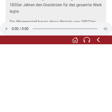
1830er Jahren den Grundstein für das gesamte Werk
legte.
Die Rheinmetall baute diese Pistole von 1907 bis
1919. Es ist eine Halbautomatik bei der nach jedem
Schuss sich automatisch eine neue Patrone in die
Kammer legt. Das Modell gehörte in beiden
Weltkriegen zur Ausrüstung der deutschen Armee.
Nach dem Ende des Zweiten Weltkriegs begann ein
friedliches Kapitel im V-Bau. Auf Initiative des
sowjetischen Generaldirektors sollte ein Teil des
Gebäudes ein Ort der Kultur werden.
Am ersten Mai 1950 feierte man die Eröffnung des
Kulturhauses. Der Bau wurde zur Begegnungsstätte
mit einem breiten Angebot: Tanzveranstaltungen,
Theatervorstellungen, Konzerte und