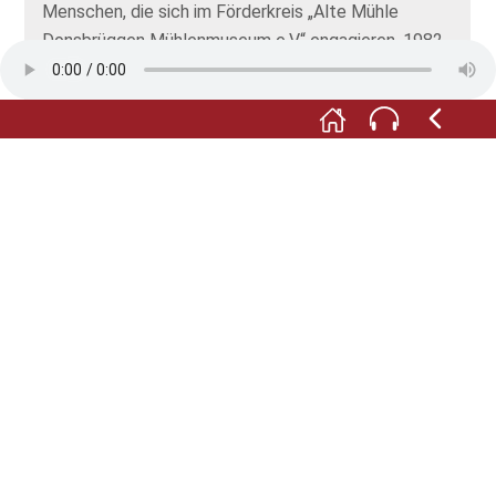
Menschen, die sich im Förderkreis „Alte Mühle
Donsbrüggen Mühlenmuseum e.V.“ engagieren. 1982
haben wir den Verein gegründet, die Mühle
gepachtet und nach und nach instand gesetzt. In der
Vitrine sehen Sie einige Fotos von den
Renovierungsarbeiten.
Neugierig geworden? Dann treten Sie ein! Sie können
die Mühle besichtigen, unser Mühlenmuseum
besuchen und dort Wissenswertes rund um Mühlen
aus aller Welt erfahren. Und die Geschichte dieser
Mühle hier!
Wir wünschen Ihnen viel Spaß bei Ihrem Besuch!
Fotos: © Dagmar Trüpschuch und Förderkreis Alte
Mühle Donsbrüggen