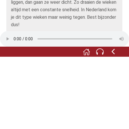
liggen, dan gaan ze weer dicht. Zo draaien de wieken
altijd met een constante snelheid. In Nederland kom
je dit type wieken maar weinig tegen. Best bijzonder
dus!
Boven op de kap zie je een klein molentje, de
windroos. Deze zorgt dat de kap en wieken altijd in
de juiste richting staan als de wind draait. Want
alleen als de wind van voren tegen de wieken blaast,
wordt de windenergie volledig benut. Voordat de
windroos werd uitgevonden, hadden de meeste
molens een zogenaamde 'staart', een lange schuine
balk waarmee de molenaar de wieken zelf in de
juiste richting moest draaien.
Kijk goed hoe de wieken staan voordat je de molen
binnengaat. Dan kun je nadat je de molen hebt
bezichtigd kijken of er iets is veranderd.