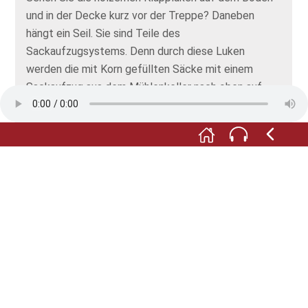
und in der Decke kurz vor der Treppe? Daneben
hängt ein Seil. Sie sind Teile des
Sackaufzugsystems. Denn durch diese Luken
werden die mit Korn gefüllten Säcke mit einem
Sackaufzug aus dem Mühlenkeller nach oben auf
den Mahlboden gezogen. Auch die gefüllten
Mehlsäcke gelangen auf diesem Weg wieder nach
unten – in den Mühlenkeller.
Mehr darüber, wie der Sackaufzug funktioniert,
erfahren Sie im Laufe Ihres Rundgangs.
Fotos: © Dagmar Trüpschuch und Förderkreis Alte
Mühle Donsbrüggen