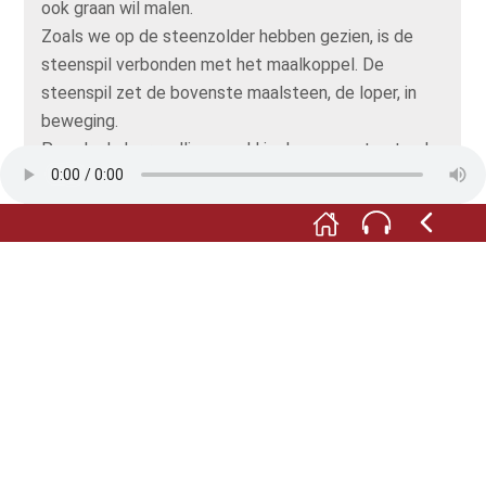
ook graan wil malen.
Zoals we op de steenzolder hebben gezien, is de
steenspil verbonden met het maalkoppel. De
steenspil zet de bovenste maalsteen, de loper, in
beweging.
Pas als de 'versnellingspook' in de gewenste stand
staat, trekt de molenaar aan de ketting om de
eikenhouten vangbalk omhoog te trekken, waardoor
de rem eraf gaat. Daarna moet hij buiten nog de
kleppen op de Bilauwieken sluiten. Als het hard
genoeg waait, beginnen de wieken te draaien. Het
stilzetten van de wieken gaat precies andersom. Een
flinke klus dus!
Nu gaan we weer naar beneden. Het is het veiligst
om achteruit de trap af te gaan en de leuningen
stevig vast te houden. En kijk als je beneden bent
nog eens goed naar de wieken: staan ze nog