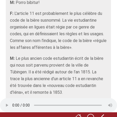
M:
Porro bibitur!
F:
L’article 11 est probablement le plus célèbre du
code de la bière susnommé. La vie estudiantine
organisée en ligues était régie par ce genre de
codes, qui en définissaient les règles et les usages.
Comme son nom l’indique, le code de la bière «régule
les affaires afférentes à la bière».
M:
Le plus ancien code estudiantin écrit de la bière
qui nous soit parvenu provient de la ville de
Tübingen. Il a été rédigé autour de l’an 1815. La
trace la plus ancienne d’un article 11 a en revanche
été trouvée dans le «nouveau code estudiantin
d’Iéna», et il remonte à 1853.
F:
En somme, chaque organisation étudiante était
libre de définir ses propres codes, mais on note
toutefois certaines similitudes. Notamment le