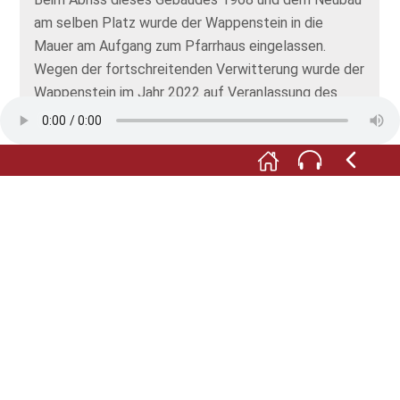
am selben Platz wurde der Wappenstein in die
Mauer am Aufgang zum Pfarrhaus eingelassen.
Wegen der fortschreitenden Verwitterung wurde der
Wappenstein im Jahr 2022 auf Veranlassung des
Historischen Vereines Oberschopfheim restauriert
und konserviert.
Der Wappenstein wurde in die Liste der
Kulturdenkmale in Baden-Württemberg
aufgenommen.
Alle Abbildungen: © Historischer Verein Schuttern
603 e.V. / Gemeinde Friesenheim