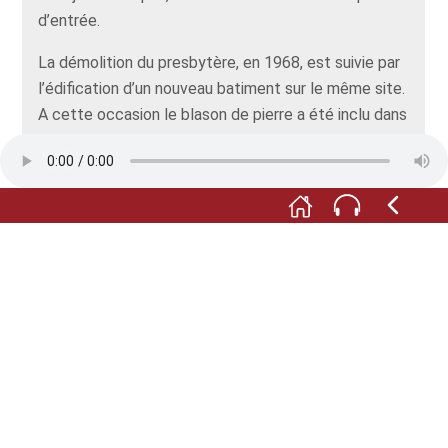
d’entrée.
La démolition du presbytère, en 1968, est suivie par
l’édification d’un nouveau batiment sur le même site.
A cette occasion le blason de pierre a été inclu dans
le mur de la montée menant au presbytère. Mais en
2022, la pierre est tellement dégradée que
l’association historique d’Oberschopfheim suggère
de restaurer le blason puis de le protéger.
Depuis, ce blason en pierre figure dans la liste des
monuments culturels de Bade-Wurtemberg.
Toutes les images : © Historischer Verein Schuttern
603 e.V. / Gemeinde Friesenheim