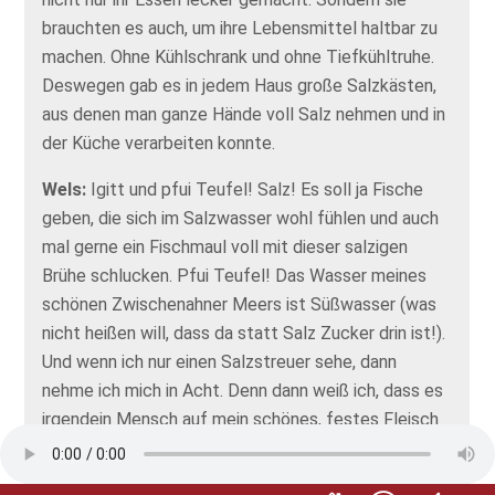
brauchten es auch, um ihre Lebensmittel haltbar zu
machen. Ohne Kühlschrank und ohne Tiefkühltruhe.
Deswegen gab es in jedem Haus große Salzkästen,
aus denen man ganze Hände voll Salz nehmen und in
der Küche verarbeiten konnte.
Wels:
Igitt und pfui Teufel! Salz! Es soll ja Fische
geben, die sich im Salzwasser wohl fühlen und auch
mal gerne ein Fischmaul voll mit dieser salzigen
Brühe schlucken. Pfui Teufel! Das Wasser meines
schönen Zwischenahner Meers ist Süßwasser (was
nicht heißen will, dass da statt Salz Zucker drin ist!).
Und wenn ich nur einen Salzstreuer sehe, dann
nehme ich mich in Acht. Denn dann weiß ich, dass es
irgendein Mensch auf mein schönes, festes Fleisch
abgesehen hat und mich gleich in die Bratpfanne
stecken will. Also ich werde jedenfalls aufpassen,