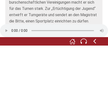
burschenschaftlichen Vereinigungen macht er sich
für das Turnen stark. Zur „Ertüchtigung der Jugend“
entwirft er Turngeräte und sendet an den Magistrat
die Bitte, einen Sportplatz einrichten zu dürfen.
M:
Gesagt – getan. Am Treptower Klosterberg
entsteht ein Turnplatz. Die Kinder und Jugendlichen
sind hocherfreut. Und Fritz Reuter genießt die
neugewonnene gesellschaftliche Anerkennung.
_______________________________
Zitat: Fritz Reuter als Zeichner und Porträtmaler, S.
81.
Foto: © museum.de