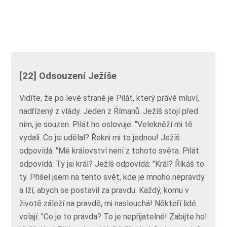
[22] Odsouzení Ježíše
Vidíte, že po levé straně je Pilát, který právě mluví,
nadřízený z vlády. Jeden z Římanů. Ježíš stojí před
ním, je souzen. Pilát ho oslovuje: "Velekněží mi tě
vydali. Co jsi udělal? Řekni mi to jednou! Ježíš
odpovídá: "Mé království není z tohoto světa. Pilát
odpovídá: Ty jsi král? Ježíš odpovídá: "Král? Říkáš to
ty. Přišel jsem na tento svět, kde je mnoho nepravdy
a lží, abych se postavil za pravdu. Každý, komu v
životě záleží na pravdě, mi naslouchá! Někteří lidé
volají: "Co je to pravda? To je nepřijatelné! Zabijte ho!