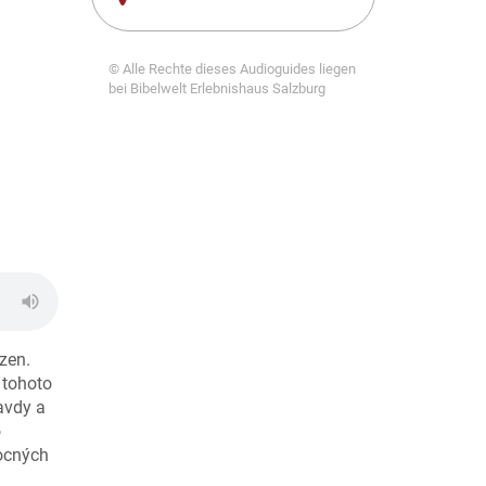
© Alle Rechte dieses Audioguides liegen
bei Bibelwelt Erlebnishaus Salzburg
uzen.
z tohoto
ravdy a
o
mocných