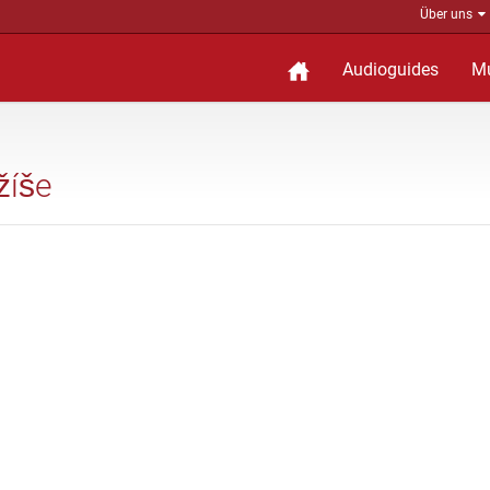
Über uns
Audioguides
M
žíše