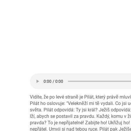
Vidíte, že po levé straně je Pilát, který právě mlu
Pilát ho oslovuje: "Velekněží mi tě vydali. Co jsi
světa. Pilát odpovídá: Ty jsi král? Ježíš odpovídá
lží, abych se postavil za pravdu. Každý, komu v ži
pravda? To je nepřijatelné! Zabijte ho! Ukřižuj h
nepřátel. Umyji si nad tebou ruce. Pilát pak Ježíše