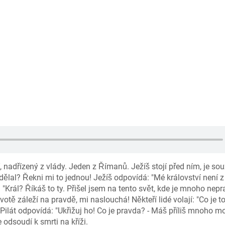
ví, nadřízený z vlády. Jeden z Římanů. Ježíš stojí před ním, je so
 udělal? Řekni mi to jednou! Ježíš odpovídá: "Mé království není 
: "Král? Říkáš to ty. Přišel jsem na tento svět, kde je mnoho nep
votě záleží na pravdě, mi naslouchá! Někteří lidé volají: "Co je t
o! Pilát odpovídá: "Ukřižuj ho! Co je pravda? - Máš příliš mnoho 
 odsoudí k smrti na kříži.